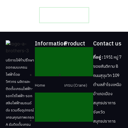
ติดต่อเรา
Information
Product
Contact us
ที่อยู่ :
1951 หมู่ 7
บริการให้คำปรึกษา
ซอยสันติคาม 8
ออกแบบเครน
ไฟฟ้าโดย
ถนนสุขุมวิท 109
วิศวกร ผลิตและ
ตำบลสำโรงเหนือ
Home
เครน (Crane)
ติดตั้งเครนไฟฟ้า-
อำเภอเมือง
รอกโซ่ไฟฟ้า-รอก
สมุทรปราการ
สลิงไฟฟ้าแบรนด์
ดัง รวมถึงอุปกรณ์
จังหวัด
เครนคุณภาพเกรด
สมุทรปราการ
A รับติดตั้งเครน