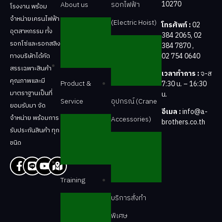
10270
About us
รอกไฟฟ้า
โรงงาน พร้อม
จำหน่ายเครนไฟฟ้า
(Electric Hoist)
โทรศัพท์ :
02
อุตสาหกรรม ทั้ง
384 2065
,
02
รอกโซ่และรอกสลิง
384 7870
,
02 754 0640
ทางบริษัทได้คัด
สรรเฉพาะสินค้า
เวลาทำการ :
จ-ส
คุณภาพและมี
Product &
7:30 น. – 16:30
มาตราฐานเป็นที่
น.
Service
อุปกรณ์ (Crane
ยอมรับมา จัด
อีเมล :
info@a-
จำหน่าย พร้อมการ
Accessories)
brothers.co.th
รับประกันสินค้า ทุก
ชนิด
Training
บริการสั่งทำ
พิเศษ