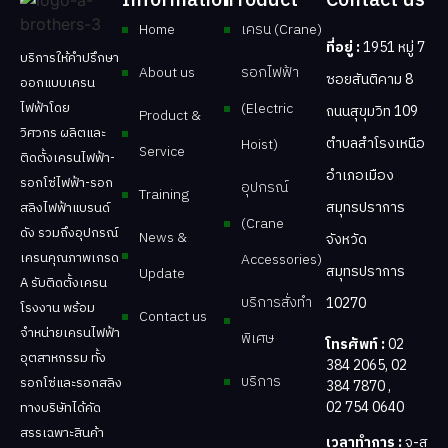
Information
Product
Contact us
Home
เครน (Crane)
ที่อยู่ :
1951 หมู่ 7
บริการให้คำปรึกษา
About us
รอกไฟฟ้า
ซอยสันติคาม 8
ออกแบบเครน
ไฟฟ้าโดย
(Electric
ถนนสุขุมวิท 109
Product &
วิศวกร ผลิตและ
ตำบลสำโรงเหนือ
Hoist)
Service
ติดตั้งเครนไฟฟ้า-
อำเภอเมือง
รอกโซ่ไฟฟ้า-รอก
อุปกรณ์
Training
สมุทรปราการ
สลิงไฟฟ้าแบรนด์
(Crane
ดัง รวมถึงอุปกรณ์
News &
จังหวัด
เครนคุณภาพเกรด
Accessories)
สมุทรปราการ
Update
A รับติดตั้งเครน
บริการสั่งทำ
10270
โรงงาน พร้อม
Contact us
จำหน่ายเครนไฟฟ้า
พิเศษ
โทรศัพท์ :
02
อุตสาหกรรม ทั้ง
384 2065
,
02
บริการ
รอกโซ่และรอกสลิง
384 7870
,
02 754 0640
ทางบริษัทได้คัด
สรรเฉพาะสินค้า
เวลาทำการ :
จ-ส