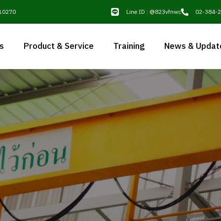
 10270
Line ID : @823vfnwc
02-384-
s
Product & Service
Training
News & Updat