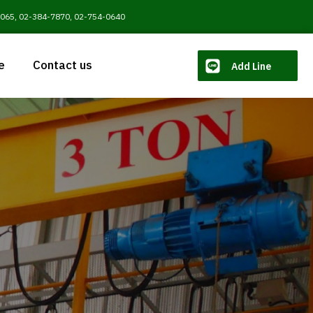
2065
,
02-384-7870
,
02-754-0640
e
Contact us
Add Line