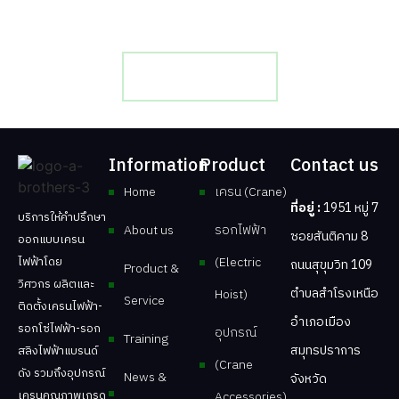
บริการ ติดตั้ง ออกแบบ ผลิต จำหน่าย เครนและรอกไฟฟ้า
โดยทีมงานช่างมืออาชีพ มากด้วยประสบการณ์
ติดต่อเรา
Information
Product
Contact us
Home
เครน (Crane)
ที่อยู่ :
1951 หมู่ 7
บริการให้คำปรึกษา
About us
รอกไฟฟ้า
ซอยสันติคาม 8
ออกแบบเครน
ไฟฟ้าโดย
(Electric
ถนนสุขุมวิท 109
Product &
วิศวกร ผลิตและ
ตำบลสำโรงเหนือ
Hoist)
Service
ติดตั้งเครนไฟฟ้า-
อำเภอเมือง
รอกโซ่ไฟฟ้า-รอก
อุปกรณ์
Training
สมุทรปราการ
สลิงไฟฟ้าแบรนด์
(Crane
ดัง รวมถึงอุปกรณ์
News &
จังหวัด
เครนคุณภาพเกรด
Accessories)