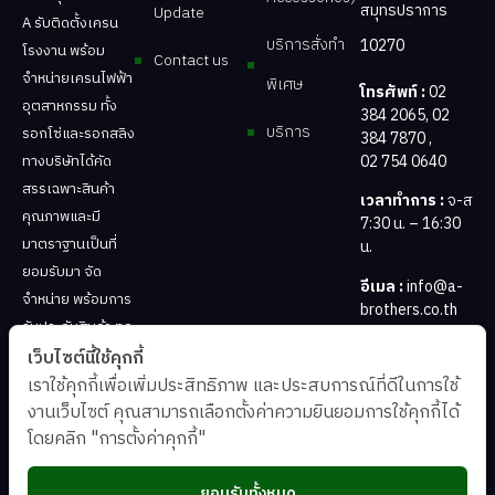
สมุทรปราการ
Update
A รับติดตั้งเครน
บริการสั่งทำ
10270
โรงงาน พร้อม
Contact us
จำหน่ายเครนไฟฟ้า
พิเศษ
โทรศัพท์ :
02
อุตสาหกรรม ทั้ง
384 2065
,
02
บริการ
รอกโซ่และรอกสลิง
384 7870
,
02 754 0640
ทางบริษัทได้คัด
สรรเฉพาะสินค้า
เวลาทำการ :
จ-ส
คุณภาพและมี
7:30 น. – 16:30
มาตราฐานเป็นที่
น.
ยอมรับมา จัด
อีเมล :
info@a-
จำหน่าย พร้อมการ
brothers.co.th
รับประกันสินค้า ทุก
ชนิด
เว็บไซต์นี้ใช้คุกกี้
เราใช้คุกกี้เพื่อเพิ่มประสิทธิภาพ และประสบการณ์ที่ดีในการใช้
งานเว็บไซต์ คุณสามารถเลือกตั้งค่าความยินยอมการใช้คุกกี้ได้
โดยคลิก "การตั้งค่าคุกกี้"
ยอมรับทั้งหมด